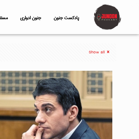
پادکست جنون
جنون ادواری
مستن
Show all