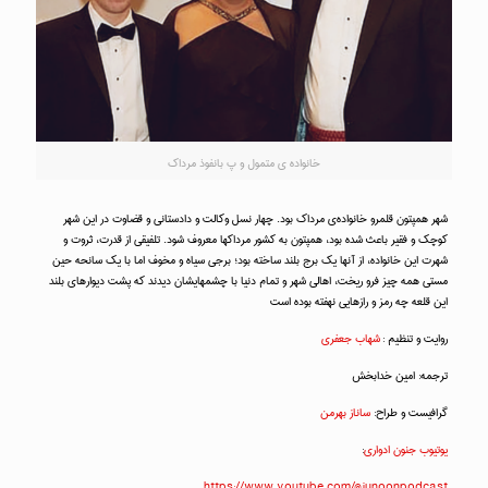
خانواده‌ ی متمول و پ بانفوذ مرداک
شهر همپتون قلمرو خانواده‌ی مرداک بود. چهار نسل وکالت و دادستانی و قضاوت در این شهر
کوچک و فقیر باعث شده بود، همپتون به کشور مرداکها معروف شود. تلفیقی از قدرت، ثروت و
شهرت این خانواده، از آنها یک برج بلند ساخته بود؛ برجی سیاه و مخوف اما با یک سانحه حین
مستی همه چیز فرو ریخت، اهالی شهر و تمام دنیا با چشمهایشان دیدند که پشت دیوارهای بلند
این قلعه چه رمز و رازهایی نهفته بوده است
روایت و تنظیم :
شهاب جعفری
ترجمه: امین خدابخش
گرافیست و طراح:
ساناز بهرمن
یوتیوب جنون ادواری
:
https://www.youtube.com/@junoonpodcast