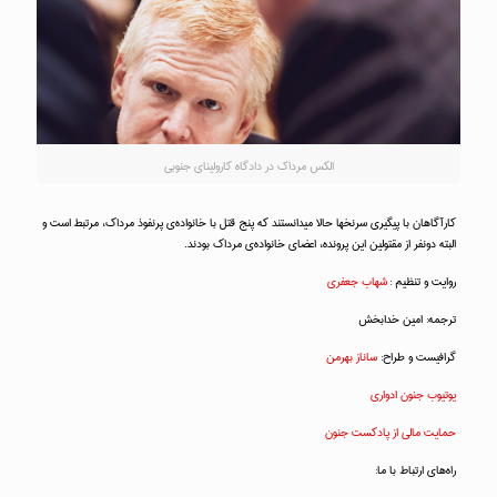
الکس مرداک در دادگاه کارولینای جنوبی
کارآگاهان با پیگیری سرنخها حالا میدانستند که پنج قتل با خانواده‌ی پرنفوذ مرداک، مرتبط است و
البته دونفر از مقتولین این پرونده، اعضای خانواده‌ی مرداک بودند.
روایت و تنظیم :
شهاب جعفری
ترجمه: امین خدابخش
گرافیست و طراح:
ساناز بهرمن
یوتیوب جنون ادواری
حمایت مالی از پادکست جنون
راه‌های ارتباط با ما: