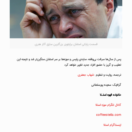
قسمت پایانی استفان برایتویزر بزرگترین سارق آثار هنری
پس از سال‌ها سرقت بی‌وقفه، سایه‌ی پلیس و موزه‌ها بر سر استفان سنگین‌تر شد و نتیجه این
تعقیب و گریز با حضور افراد جدید تغییر خواهد کرد
ترجمه، روایت و تنظیم :
شهاب جعفری
گرافیک: سعیده پورسلطانی
خانواده قهوه استـلا
کانال تلگرام موزه استلا
coffeestella.com
اینستاگرام استلا