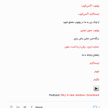
یوتیوب آگسی‌کیوب
اینستاگرام آگسی‌کیوب
از لینک زیر به ما در یوتیوب ملحق شوید
یوتیوب جنون ادواری
درگاه امن حامی باش برای
حمایت ارزی- ریالی از پادکست جنون
راه‌های ارتباط با ما:
اینستاگرام
توییتر
تلگرام
Podcast:
Play in new window
|
Download
Share
۳