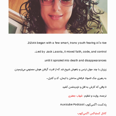
ZIZIAN began with a few smart, trans youth fearing AI’s rise.
Led by Jack Lasota, it mixed faith, code, and control—
until it spiraled into death and disappearances.
زیزیان با چند جوان ترنس و باهوش شروع شد که از قدرت‌ گرفتن هوش مصنوعی می‌ترسیدن.
به رهبری جک لاسوتا، فرقه‌ای ساختن با ایمان، کد و کنترل—
تا وقتی که کارش به قتل و ناپدیدشدن کشید
ترجمه، روایت و تنظیم :
شهاب جعفری
پادکست آگسی‌کیوب Auxicube Podcast
کانال کستباکس آگسی‌کیوب