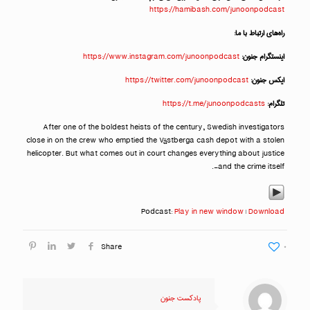
https://hamibash.com/junoonpodcast
راه‌های ارتباط با ما:
اینستگرام جنون:
https://www.instagram.com/junoonpodcast
ایکس جنون:
https://twitter.com/junoonpodcast
تلگرام:
https://t.me/junoonpodcasts
After one of the boldest heists of the century, Swedish investigators
close in on the crew who emptied the Västberga cash depot with a stolen
helicopter. But what comes out in court changes everything about justice
—and the crime itself.
Podcast:
Play in new window
|
Download
Share
۰
پادکست جنون