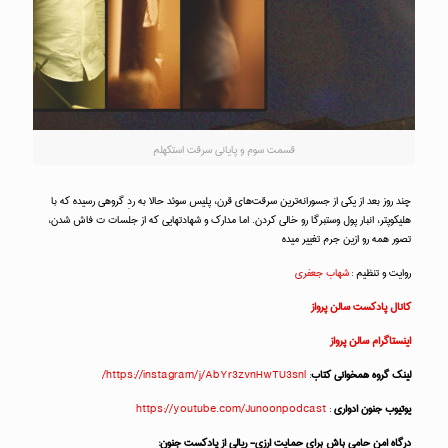
قسمت سوم و پایانی سرقت استکهلم
چند روز بعد از یکی از جسورانه‌ترین سرقت‌های قرن، پلیس سوئد حالا به ردِ گروهی رسیده که با
هلیکوپتر، انبار پول وستبرگا رو خالی کردن. اما مدارک و شهادتهایی که از جلسات ت فاش شدن،
تصور همه رو ازین جرم تغییر میده
روایت و تنظیم :
شهاب جعفری
کانال پادکست سالن پرواز
اینستاگرام سالن پرواز
لینک گروه همخوانی کتاب
:
https://instagram/j/AbYr3zvnHwTU3snl/
یوتیوب جنون ادواری
:
https://youtube.com/Junoonpodcast
درگاه امن حامی باش برای حمایت ارزی- ریالی از پادکست جنون: