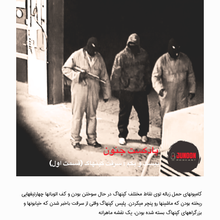
کامیونهای حمل زباله توی نقاط مختلف کپنهاگ در حال سوختن بودن و کف اتوبانها چهارتیغهایی
ریخته بودن که ماشینها رو پنچر میکردن. پلیس کپنهاگ وقتی از سرقت باخبر شدن که خیابونها و
بزرگراههای کپنهاگ بسته شده بودن، یک نقشه ماهرانه