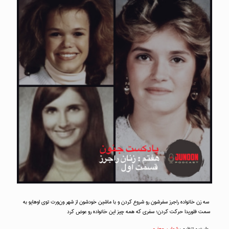
سه زن خانواده راجرز سفرشون رو شروع کردن و با ماشین خودشون از شهر ون‌ورت توی اوهایو به
سمت فلوریدا حرکت کردن؛ سفری که همه چیز این خانواده رو عوض کرد