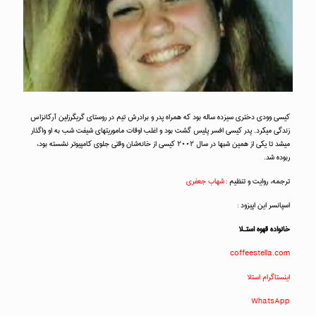
کیسی وودی دختری سیزده ساله بود که همراه پدر و برادرش تیم در روستای گریگرزلین آرکانزاس
زندگی میکرد. پدر کیسی افسر پلیس گشت بود و اغلب اوقات ماموریتهای شیفت شب به او واگذار
میشد تا یکی از همین شبها در سال ۲۰۰۲ کیسی از خانه‌شان وقتی جلوی کامپیوتر نشسته بود،
ربوده شد.
ترجمه، روایت و تنظیم :
شهاب جعفری
اسپانسر این اپیزود :
خانواده قهوه استـلا
coffeestella.com
اینستاگرام استلا
WhatsApp