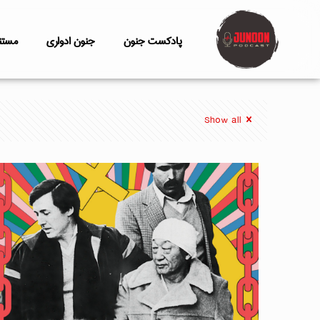
پادکست جنون
جنون ادواری
مستن
Show all