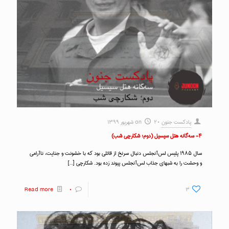
پادکست جنون
۲۰ شهریور ۱۳۹۹
on
۴- سه‌گانه هتل سیسیل (دوم؛ شکارچی شب)
سال ۱۹۸۵ پلیس لس‌آنجلس دنبال سرنخ از قاتلی بود که با خشونت و جنایت، ناآرامی
و وحشت را به شبهای جذاب لس‌آنجلس پیوند زده بود. شکارچی
[…]
Read more
۰
۳