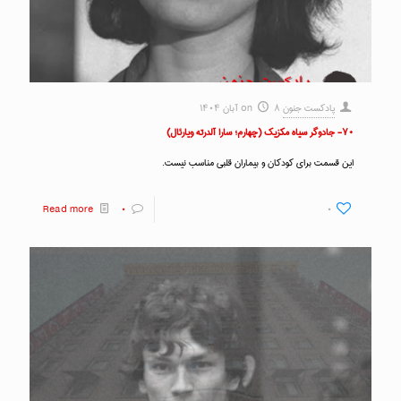
پادکست جنون
۸ آبان ۱۴۰۴
on
۷۰- جادوگر سیاه مکزیک (چهارم؛ سارا آلدرته ویارئال)
این قسمت برای کودکان و بیماران قلبی مناسب نیست.
Read more
۰
۰