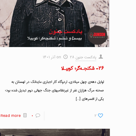
پادکست جنون
۲۸ آذر ۱۴۰۱
on
۲۶- شکنجـه‌گر؛ کوبیـلا
اوایل دهه‌ی چهل میلادی، اردوگاه کار اجباری مایدانک در لهستان به
صحنه مرگ هزاران نفر از غیرنظامیهای جنگ جهانی دوم تبدیل شده بود؛
یکی از افسرهای
[…]
Read more
۰
۲