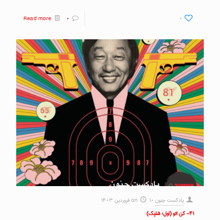
Read more
۰
۰
پادکست جنون
۱۰ فروردین ۱۴۰۳
on
۴۱- کن اتو (اول؛ شلیک)