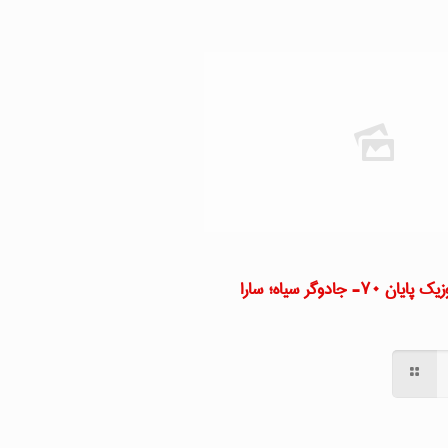
اپیزود موقت: موزیک پایان ۷۰- جادوگر سیاه؛ سارا