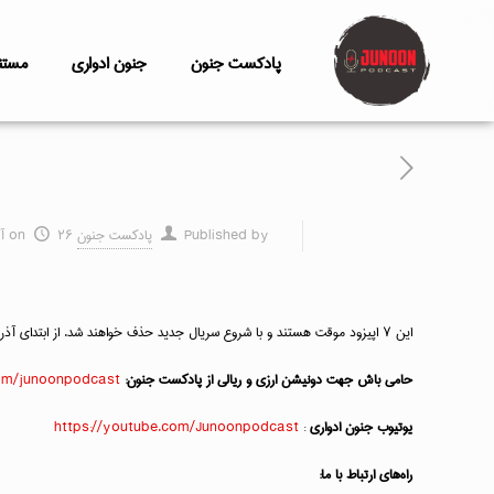
پادکست جنون
جنون ادواری
مستن
Published by
پادکست جنون
۲۶ آبان ۱۴۰۴
on
این ۷ اپیزود موقت هستند و با شروع سریال جدید حذف خواهند شد. از ابتدای آذرماه موزیکهای کانال تلگرام نیز بروز خواهند شد
حامی باش جهت دونیشن ارزی و ریالی از پادکست جنون:
com/junoonpodcast
یوتیوب جنون ادواری
:
https://youtube.com/Junoonpodcast
راه‌های ارتباط با ما: